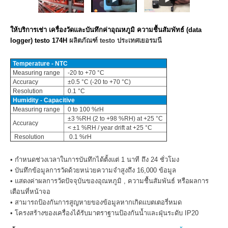
ให้บริการเช่า
เครื่องวัดและบันทึกค่าอุณหภูมิ ความชื้นสัมพัทธ์ (data
logger) testo 174H
ผลิตภัณฑ์ testo ประเทศเยอรมนี
Temperature - NTC
Measuring range
-20 to +70 °C
Accuracy
±0.5 °C (-20 to +70 °C)
Resolution
0.1 °C
Humidity - Capacitive
Measuring range
0 to 100 %rH
±3 %RH (2 to +98 %RH) at +25 °C
Accuracy
< ±1 %RH / year drift at +25 °C
Resolution
0.1 %rH
• กำหนดช่วงเวลาในการบันทึกได้ตั้งแต่ 1 นาที ถึง 24 ชั่วโมง
• บันทึกข้อมูลการวัดด้วยหน่วยความจำสูงถึง 16,000 ข้อมูล
• แสดงค่าผลการวัดปัจจุบันของอุณหภูมิ , ความชื้นสัมพันธ์ หรือผลการ
เตือนที่หน้าจอ
• สามารถป้องกันการสูญหายของข้อมูลหากเกิดแบตเตอรี่หมด
• โครงสร้างของเครื่องได้รับมาตราฐานป้องกันน้ำและฝุ่นระดับ IP20